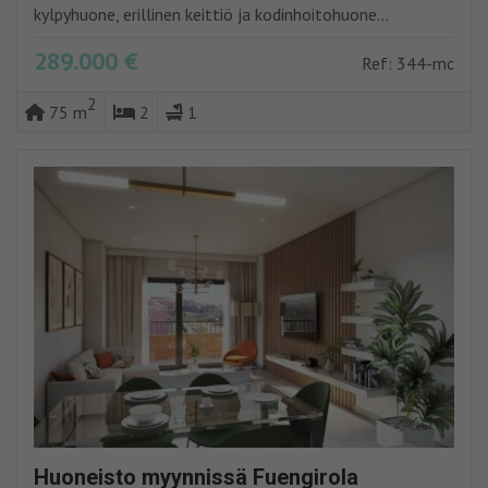
kylpyhuone, erillinen keittiö ja kodinhoitohuone...
289.000 €
Ref: 344-mc
2
75 m
2
1
Huoneisto myynnissä Fuengirola