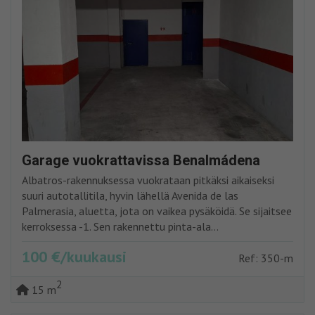
Garage vuokrattavissa Benalmádena
Albatros-rakennuksessa vuokrataan pitkäksi aikaiseksi
suuri autotallitila, hyvin lähellä Avenida de las
Palmerasia, aluetta, jota on vaikea pysäköidä. Se sijaitsee
kerroksessa -1. Sen rakennettu pinta-ala...
100 €/kuukausi
Ref: 350-m
2
15 m