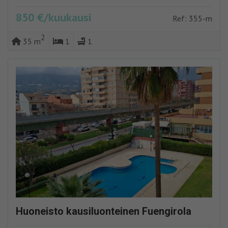
850 €/kuukausi
Ref: 355-m
2
35 m
1
1
Huoneisto kausiluonteinen Fuengirola