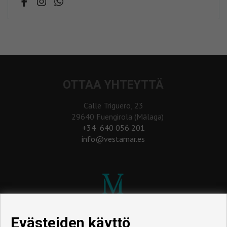
OTTAA YHTEYTTÄ
Calle Triguero, 23
29640 Fuengirola (Málaga)
‎+34 640 056 201
info@vestamar.es
Evästeiden käyttö