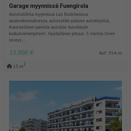
Garage myynnissä Fuengirola
Autotallitila myynnissä Los Bolichesissa
asuinrakennuksessa, autotalliin pääsee autohissillä,
ihanteellinen pienille autoille. Autohissin
kulkutoimenpiteet: Hyödyllinen pituus: 5 metriä. Oven
leveys:...
22.900 €
Ref: 354-m
2
13 m