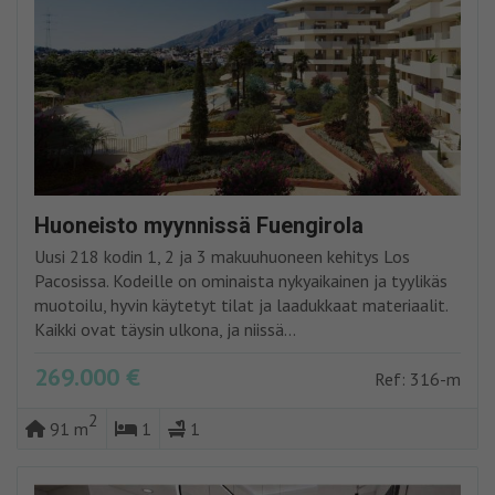
Huoneisto myynnissä Fuengirola
Uusi 218 kodin 1, 2 ja 3 makuuhuoneen kehitys Los
Pacosissa. Kodeille on ominaista nykyaikainen ja tyylikäs
muotoilu, hyvin käytetyt tilat ja laadukkaat materiaalit.
Kaikki ovat täysin ulkona, ja niissä...
269.000 €
Ref: 316-m
2
91 m
1
1