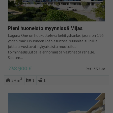
Pieni huoneisto myynnissä Mijas
Laguna One on houkutteleva kehityshanke, jossa on 116
yhden makuuhuoneen loft-asuntoa, suunniteltu niille,
jotka arvostavat nykyaikaista muotoilua,
toiminnallisuutta ja erinomaista vastinetta rahalle.
Sijaiten...
238.900 €
Ref: 332-m
2
54 m
1
1