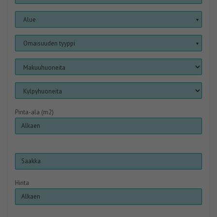
Alue
▼
Omaisuuden tyyppi
▼
Pinta-ala (m2)
Hinta