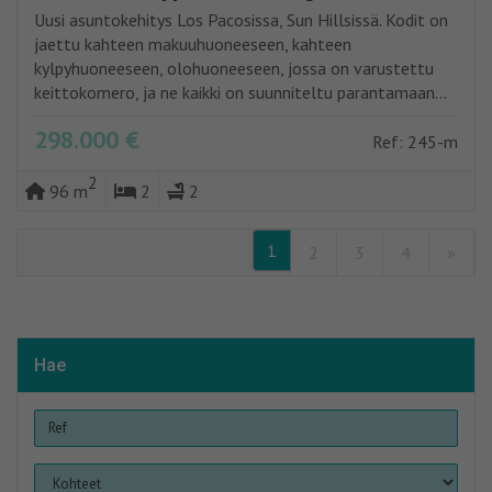
Uusi asuntokehitys Los Pacosissa, Sun Hillsissä. Kodit on
jaettu kahteen makuuhuoneeseen, kahteen
kylpyhuoneeseen, olohuoneeseen, jossa on varustettu
keittokomero, ja ne kaikki on suunniteltu parantamaan...
298.000 €
Ref: 245-m
2
96 m
2
2
1
2
3
4
»
Hae