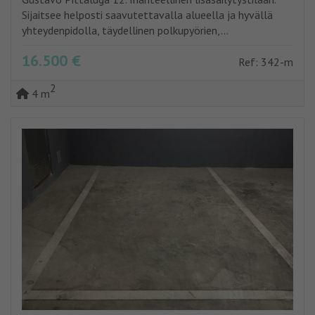
Sijaitsee helposti saavutettavalla alueella ja hyvällä
yhteydenpidolla, täydellinen polkupyörien,...
16.500 €
Ref: 342-m
2
4 m