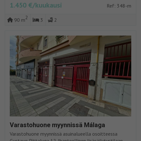
1.450 €/kuukausi
Ref: 348-m
2
90 m
3
2
Varastohuone myynnissä Málaga
Varastohuone myynnissä asuinalueella osoitteessa
Gustavo Pittaluga 12. Ihanteellinen lisäsäilytystilaan.