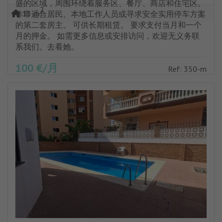
盛的区域，周围环绕着服务区、餐厅、商店和住宅区。
2
15 m
非常适合居民、本地工作人员或寻求安全实用停车方案
的第二套房主。 可供长期租赁。 要求支付当月和一个
月的押金。 如需更多信息或安排访问，欢迎无义务联
系我们。去看她。
100 €/月
Ref: 350-m