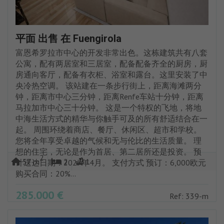
平面 出售 在 Fuengirola
富恩希罗拉市中心的开发非常出色。这栋建筑共有八套
公寓，配有两居室和三居室，配备配备齐全的厨房，厨
房通向客厅，配备有衣柜、浴室和露台。这里安装了中
央冷热空调。 该站建在一条步行街上，距离海滩两分
钟，距离市中心三分钟，距离Renfe车站十分钟，距离
马拉加市中心三十分钟。 这是一个特权的飞地，将地
中海生活方式的精华与你触手可及的所有舒适结合在一
起。 周围环绕着商店、餐厅、休闲区、超市和学校。
您将全年享受卓越的气候和无与伦比的生活质量。 理
想的住宅，无论是作为首居、第二居所还是投资。 预
2
57 m
2
1
计送达日期：2027年4月。 支付方式 预订：6,000欧元
购买合同：20%...
285.000 €
Ref: 339-m