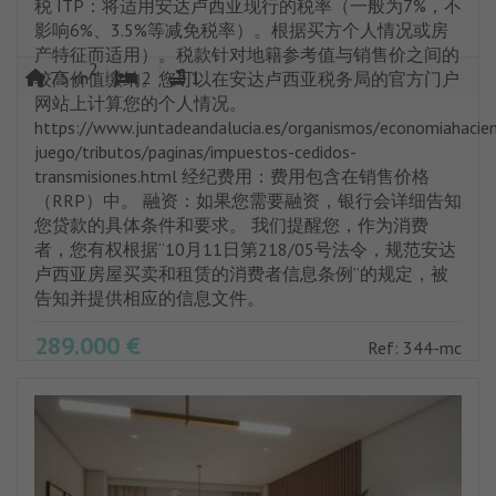
税 ITP：将适用安达卢西亚现行的税率（一般为7%，不
影响6%、3.5%等减免税率）。根据买方个人情况或房
产特征而适用）。税款针对地籍参考值与销售价之间的
2
75 m
2
1
较高价值缴纳。您可以在安达卢西亚税务局的官方门户
网站上计算您的个人情况。
https://www.juntadeandalucia.es/organismos/economiahacie
juego/tributos/paginas/impuestos-cedidos-
transmisiones.html 经纪费用：费用包含在销售价格
（RRP）中。 融资：如果您需要融资，银行会详细告知
您贷款的具体条件和要求。 我们提醒您，作为消费
者，您有权根据“10月11日第218/05号法令，规范安达
卢西亚房屋买卖和租赁的消费者信息条例”的规定，被
告知并提供相应的信息文件。
289.000 €
Ref: 344-mc