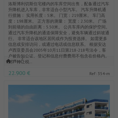
洛斯博利切斯住宅楼内的车库空间出售，配备通过汽车
升降机进入车库，非常适合小型汽车。 汽车升降机通
行措施： 实用长度：5米。 门宽：219厘米。 车门高
度：198厘米。 正方形的测量： 宽度：2.30米。 广场
到前墙的自由距离：5.50米。 公共车库内的保护空间。
通过汽车升降机的通道保障安全，避免车辆通过斜坡通
行。 非常适合该地区居民或作为投资选择。 如需更多
信息或安排访问，或通过电话或信息联系。 根据安达
卢西亚委员会2005年10月11日第218-218号法令，客
户被告知公证、登记和信息付费费用不包含在价格内。
2
13 m
财产转让税...
22.900 €
Ref: 354-m