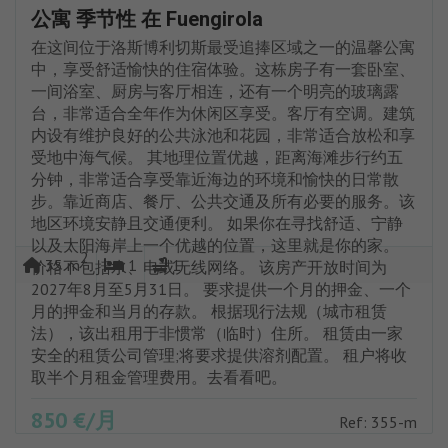
公寓 季节性 在 Fuengirola
在这间位于洛斯博利切斯最受追捧区域之一的温馨公寓
中，享受舒适愉快的住宿体验。这栋房子有一套卧室、
一间浴室、厨房与客厅相连，还有一个明亮的玻璃露
台，非常适合全年作为休闲区享受。客厅有空调。建筑
内设有维护良好的公共泳池和花园，非常适合放松和享
受地中海气候。 其地理位置优越，距离海滩步行约五
分钟，非常适合享受靠近海边的环境和愉快的日常散
步。靠近商店、餐厅、公共交通及所有必要的服务。该
地区环境安静且交通便利。 如果你在寻找舒适、宁静
以及太阳海岸上一个优越的位置，这里就是你的家。
2
35 m
1
1
价格不包括水、电或无线网络。 该房产开放时间为
2027年8月至5月31日。 要求提供一个月的押金、一个
月的押金和当月的存款。 根据现行法规（城市租赁
法），该出租用于非惯常（临时）住所。 租赁由一家
安全的租赁公司管理;将要求提供溶剂配置。 租户将收
取半个月租金管理费用。去看看吧。
850 €/月
Ref: 355-m