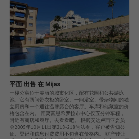
平面 出售 在 Mijas
一楼公寓位于美丽的城市化区，配有花园和公共游泳
池。它有两间带衣柜的卧室、一间浴室、带杂物间的独
立厨房和一个通往温馨露台的客厅。车库和储藏室的价
格包含在内。 距离富恩希罗拉市中心仅五分钟车程，
附近有商店和餐厅。去看看吧。 根据安达卢西亚委员
会2005年10月11日第218-218号法令，客户被告知公
证、登记和信息付费费用不包含在价格内。 财产转让