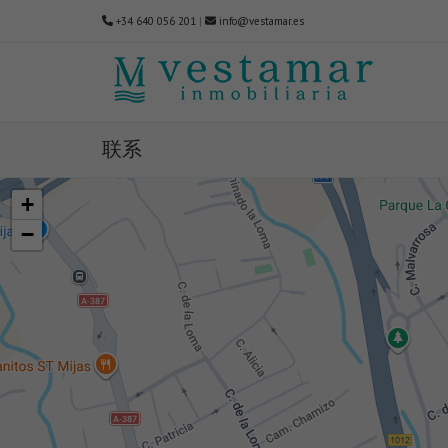
+34 640 056 201
|
info@vestamar.es
联系
+
−