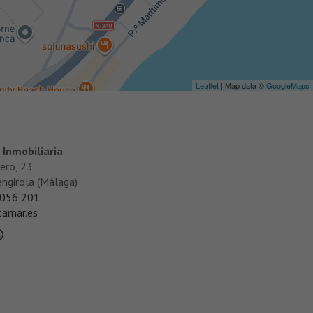
Leaflet
| Map data ©
GoogleMaps
们
Inmobiliaria
uero, 23
ngirola (Málaga)
056 201
amar.es