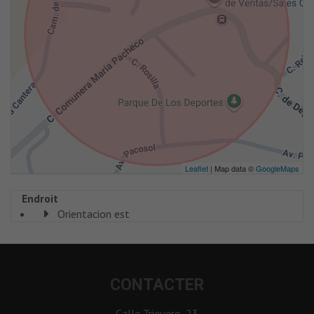
Leaflet
| Map data ©
GoogleMaps
Endroit
Orientacion est
CONTACTER
Calle Triguero, 23