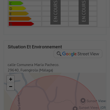
EN COURS
EN COURS
C
D
E
F
G
Situation Et Environnement
calle Comunera María Pacheco.
29640, Fuengirola (Málaga)
+
−